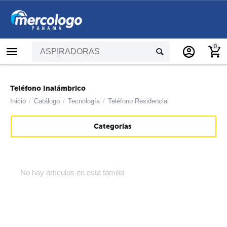
0
Teléfono Inalámbrico
Inicio
/
Catálogo
/
Tecnología
/
Teléfono Residencial
Categorias
No hay artículos en esta familia