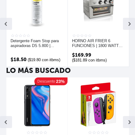
Detergente Foam Stop para
HORNO AIR FRIER 6
aspiradoras DS 5.800 |
FUNCIONES | 1800 WATTS |
KARCHER
HAMILTON BEACH
$
169.99
$
18.50
(
$
19.80
con itbms)
(
$
181.89
con itbms)
LO MÁS BUSCADO
23%
Descuento