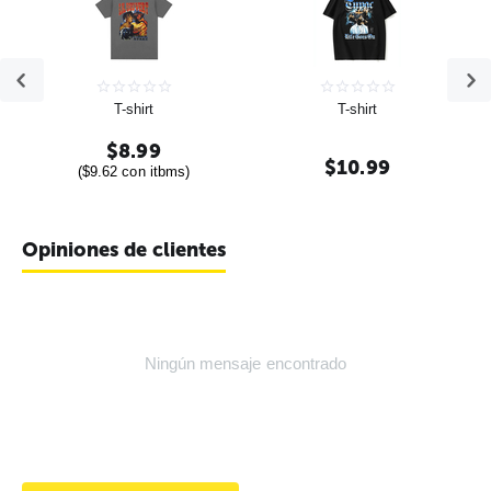
T-shirt
T-shirt
$
8.99
$
10.99
(
$
9.62
con itbms)
Opiniones de clientes
Ningún mensaje encontrado