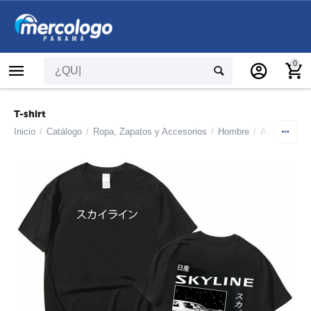
0
T-shirt
Inicio
/
Catálogo
/
Ropa, Zapatos y Accesorios
/
Hombre
/
Accesorios