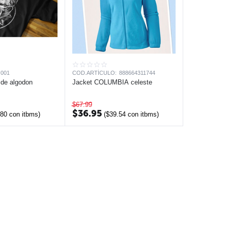
001
COD.ARTÍCULO:
888664311744
r de algodon
Jacket COLUMBIA celeste
$
67.99
$
36.95
.80
con itbms)
(
$
39.54
con itbms)