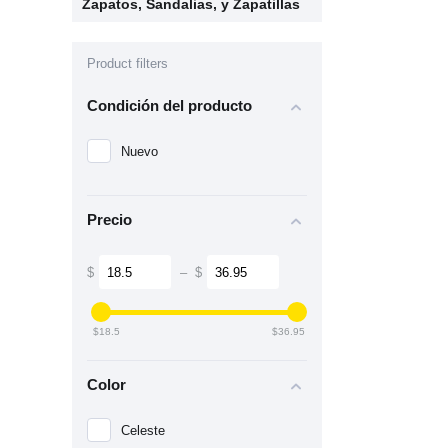
Zapatos, Sandalias, y Zapatillas
Product filters
Condición del producto
Nuevo
Precio
$
–
$
‎$
18.5
‎$
36.95
Color
Celeste