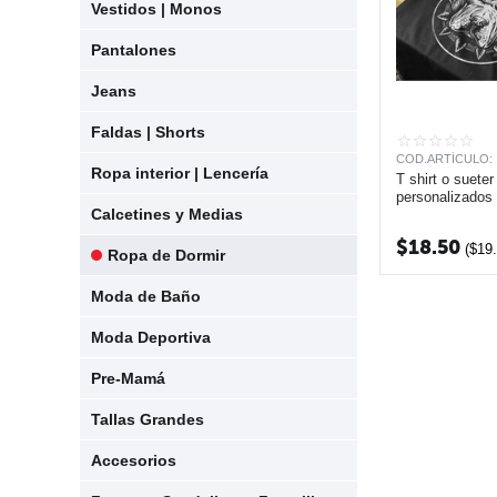
Vestidos | Monos
Pantalones
Jeans
Faldas | Shorts
COD.ARTÍCULO:
Ropa interior | Lencería
T shirt o suete
personalizados
Calcetines y Medias
$
18.50
(
$
19
Ropa de Dormir
Moda de Baño
Moda Deportiva
Pre-Mamá
Tallas Grandes
Accesorios