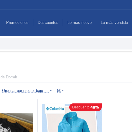
Promociones
Descuentos
Lo más nuevo
Lo más vendido
 de Dormir
:
Ordenar por precio: bajo a alto
50
46%
Descuento