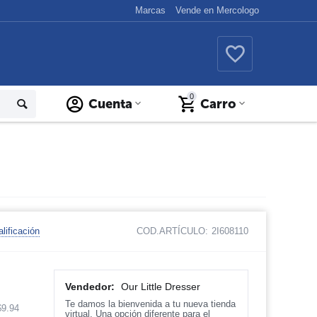
Marcas
Vende en Mercologo
0
Cuenta
Carro
lificación
COD.ARTÍCULO:
2I608110
Vendedor:
Our Little Dresser
Te damos la bienvenida a tu nueva tienda
$
9.94
virtual. Una opción diferente para el