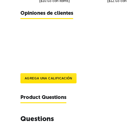
(
$
10.03
con itbms)
(
$
12.03
con 
Opiniones de clientes
AGREGA UNA CALIFICACIÓN
Product Questions
Questions