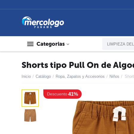
Categorias
Shorts tipo Pull On de Alg
Inicio
/
Catálogo
/
Ropa, Zapatos y Accesorios
/
Niños
/
Short
41%
Descuento