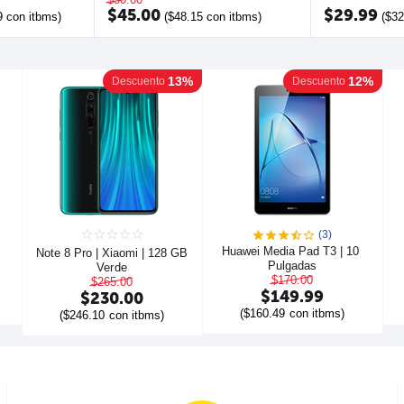
$
45.00
$
29.99
9
con itbms)
(
$
48.15
con itbms)
(
$
32
13%
12%
Descuento
Descuento
(3)
Huawei Media Pad T3 | 10 
Note 8 Pro | Xiaomi | 128 GB  
Pulgadas
Verde
$
170.00
$
265.00
$
149.99
$
230.00
(
$
160.49
con itbms)
(
$
246.10
con itbms)