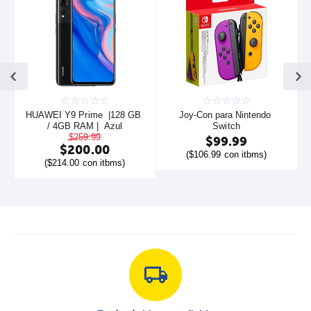
HUAWEI Y9 Prime  |128 GB 
Joy-Con para Nintendo 
/ 4GB RAM |  Azul
Switch
$
259.99
$
99.99
$
200.00
(
$
106.99
con itbms)
(
$
214.00
con itbms)