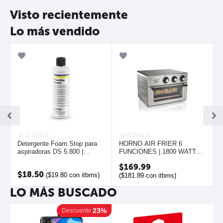
Visto recientemente
Lo más vendido
Detergente Foam Stop para
HORNO AIR FRIER 6
aspiradoras DS 5.800 |
FUNCIONES | 1800 WATTS |
KARCHER
HAMILTON BEACH
$
169.99
$
18.50
(
$
19.80
con itbms)
(
$
181.89
con itbms)
LO MÁS BUSCADO
23%
Descuento