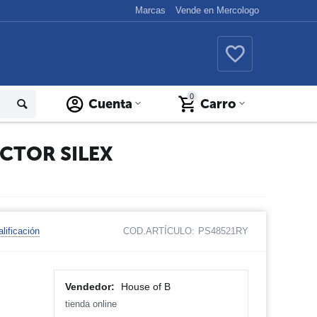
Marcas
Vende en Mercologo
0
Cuenta
Carro
OCTOR SILEX
lificación
COD.ARTÍCULO:
PS48521RY
Vendedor:
House of B
tienda online