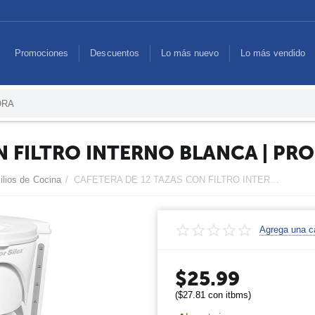
Promociones
Descuentos
Lo más nuevo
Lo más vendido
N FILTRO INTERNO BLANCA | PR
ilios de Cocina
/
CAFETERA DE 12 TAZAS CON FILTRO INTERNO BLANCA | PROCTOR SILEX
Agrega una ca
$
25.99
(
$
27.81
con itbms)