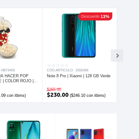
13%
Descuento
HB73400
COD.ARTÍCULO:
1556366
RA HACER POP
Note 8 Pro | Xiaomi | 128 GB Verde
 | COLOR ROJO |
EACH
$
265.00
$
230.00
.09
con itbms)
(
$
246.10
con itbms)