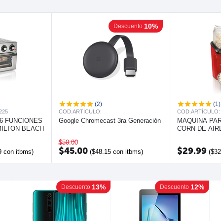
10%
Descuento
(2)
(1)
225
COD.ARTÍCULO:
COD.ARTÍCULO:
 6 FUNCIONES
Google Chromecast 3ra Generación
MAQUINA PA
AMILTON BEACH
CORN DE AIRE
HAMILTON B
$
50.00
$
45.00
$
29.99
9
con itbms)
(
$
48.15
con itbms)
(
$
32
13%
12%
Descuento
Descuento