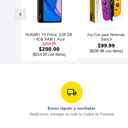
HUAWEI Y9 Prime  |128 GB 
Joy-Con para Nintendo 
/ 4GB RAM |  Azul
Switch
$
259.99
$
99.99
$
200.00
(
$
106.99
con itbms)
(
$
214.00
con itbms)
Envío rápido y confiable
Realizamos entregas en toda la ciudad de Panamá