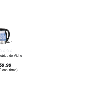
ctrica de Vidrio
39.99
9
con itbms)