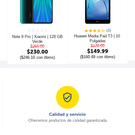
(3)
Huawei Media Pad T3 | 10 
Note 8 Pro | Xiaomi | 128 GB  
Pulgadas
Verde
$
170.00
$
265.00
$
149.99
$
230.00
(
$
160.49
con itbms)
(
$
246.10
con itbms)
Calidad y servicio
Ofrecemos productos de calidad garantizada