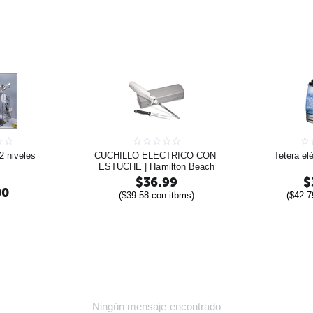
2 niveles
CUCHILLO ELECTRICO CON 
Tetera elé
ESTUCHE | Hamilton Beach
$
36.99
$
00
(
$
39.58
con itbms)
(
$
42.7
Ningún mensaje encontrado