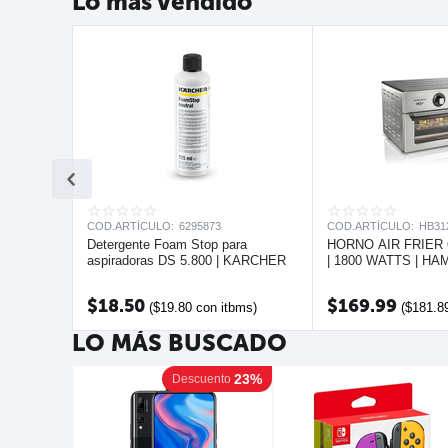
Lo más vendido
12%
nto
COD.ARTÍCULO:
6295873
COD.ARTÍCULO:
HB31
 Pulgadas
Detergente Foam Stop para
HORNO AIR FRIER
aspiradoras DS 5.800 | KARCHER
| 1800 WATTS | H
$
18.50
$
169.99
itbms)
(
$
19.80
con itbms)
(
$
181.8
LO MÁS BUSCADO
23%
Descuento