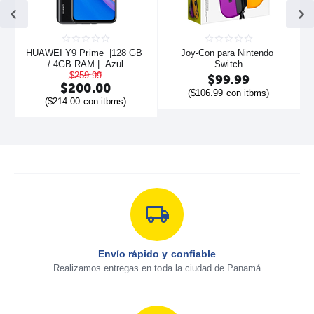
HUAWEI Y9 Prime  |128 GB 
Joy-Con para Nintendo 
/ 4GB RAM |  Azul
Switch
$
259.99
$
99.99
$
200.00
(
$
106.99
con itbms)
(
$
214.00
con itbms)
Envío rápido y confiable
Realizamos entregas en toda la ciudad de Panamá