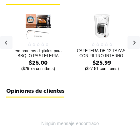
termometros digitales para 
CAFETERA DE 12 TAZAS 
BBQ  O PASTELERIA
CON FILTRO INTERNO 
BLANCA | PROCTOR SILEX
$
25.00
$
25.99
(
$
26.75
con itbms)
(
$
27.81
con itbms)
Opiniones de clientes
Ningún mensaje encontrado