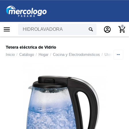
0
Tetera eléctrica de Vidrio
Inicio
/
Catálogo
/
Hogar
/
Cocina y Electrodomésticos
/
Utensilios de 