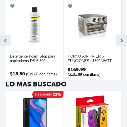
Detergente Foam Stop para
HORNO AIR FRIER 6
aspiradoras DS 5.800 |
FUNCIONES | 1800 WATTS |
KARCHER
HAMILTON BEACH
$
169.99
$
18.50
(
$
19.80
con itbms)
(
$
181.89
con itbms)
LO MÁS BUSCADO
23%
Descuento