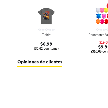
T-shirt
Pasamontañas
$
13.0
$
8.99
$
9.9
(
$
9.62
con itbms)
(
$
10.69
con 
Opiniones de clientes