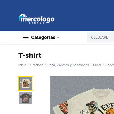
Categorias
T-shirt
Inicio
/
Catálogo
/
Ropa, Zapatos y Accesorios
/
Mujer
/
Acces