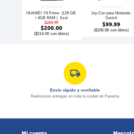
HUAWEI Y9 Prime  |128 GB 
Joy-Con para Nintendo 
/ 4GB RAM |  Azul
Switch
$
259.99
$
99.99
$
200.00
(
$
106.99
con itbms)
(
$
214.00
con itbms)
Envío rápido y confiable
Realizamos entregas en toda la ciudad de Panamá
Mi cuenta
Mercol