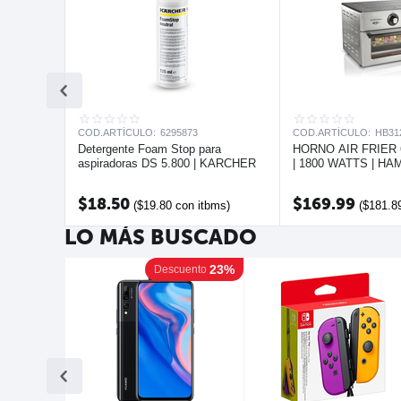
COD.ARTÍCULO:
6295873
COD.ARTÍCULO:
HB31
 Pulgadas
Detergente Foam Stop para
HORNO AIR FRIER
aspiradoras DS 5.800 | KARCHER
| 1800 WATTS | H
$
18.50
$
169.99
itbms)
(
$
19.80
con itbms)
(
$
181.8
LO MÁS BUSCADO
23%
Descuento