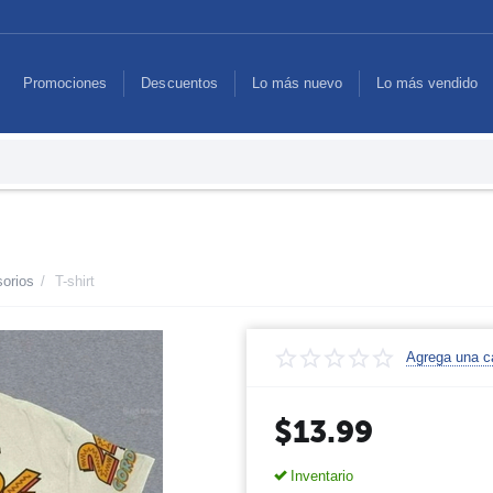
Promociones
Descuentos
Lo más nuevo
Lo más vendido
orios
/
T-shirt
Agrega una ca
$
13.99
Inventario