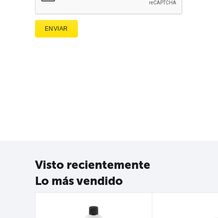
ENVIAR
Visto recientemente
Lo más vendido
12%
nto