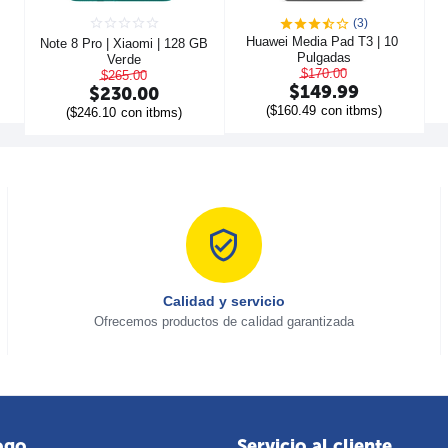
(3)
Huawei Media Pad T3 | 10 
Note 8 Pro | Xiaomi | 128 GB  
Pulgadas
Verde
$
170.00
$
265.00
$
149.99
$
230.00
(
$
160.49
con itbms)
(
$
246.10
con itbms)
Calidad y servicio
Ofrecemos productos de calidad garantizada
ogo
Servicio al cliente