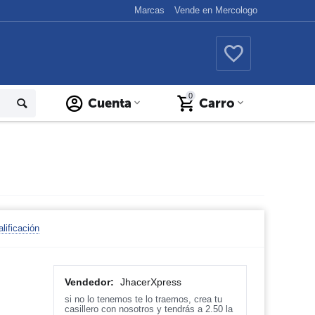
Marcas
Vende en Mercologo
0
Cuenta
Carro
lificación
Vendedor:
JhacerXpress
si no lo tenemos te lo traemos, crea tu
casillero con nosotros y tendrás a 2.50 la