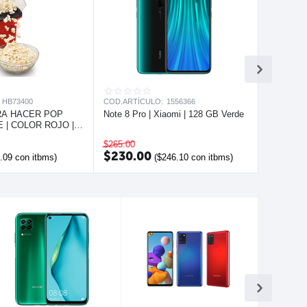
HB73400
COD.ARTÍCULO:
1556366
RA HACER POP
Note 8 Pro | Xiaomi | 128 GB Verde
 | COLOR ROJO |
EACH
$
265.00
$
230.00
.09
con itbms)
(
$
246.10
con itbms)