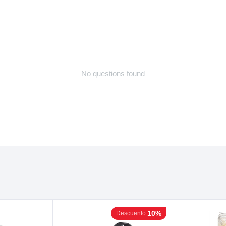
No questions found
10%
Descuento