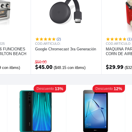
(2)
(1)
225
COD.ARTÍCULO:
COD.ARTÍCULO:
 6 FUNCIONES
Google Chromecast 3ra Generación
MAQUINA PA
AMILTON BEACH
CORN DE AIRE
HAMILTON B
$
50.00
$
45.00
$
29.99
9
con itbms)
(
$
48.15
con itbms)
(
$
32
13%
12%
Descuento
Descuento