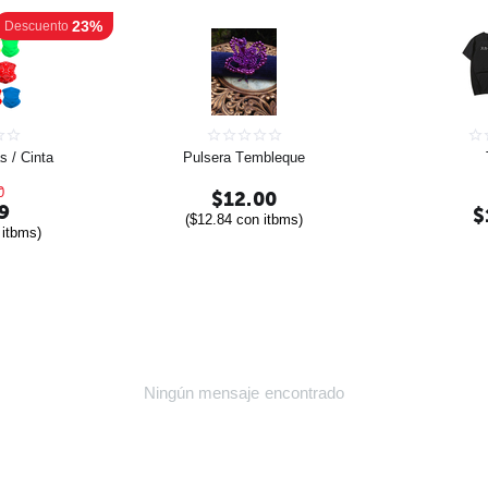
23%
Descuento
 / Cinta
Pulsera Tembleque
0
$
12.00
9
$
(
$
12.84
con itbms)
itbms)
Ningún mensaje encontrado