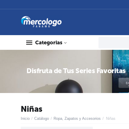
Categorias
Disfruta de Tus Series Favoritas
Niñas
Inicio
/
Catálogo
/
Ropa, Zapatos y Accesorios
/
Niñas