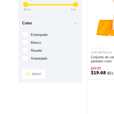
‎$
9.38
‎$
30
Color
Estampado
Blanco
Rosado
COD.ARTÍCULO:
Conjunto de cam
Anaranjado
pantalón corto
$
30.00
$
19.68
(
$
21
RESET