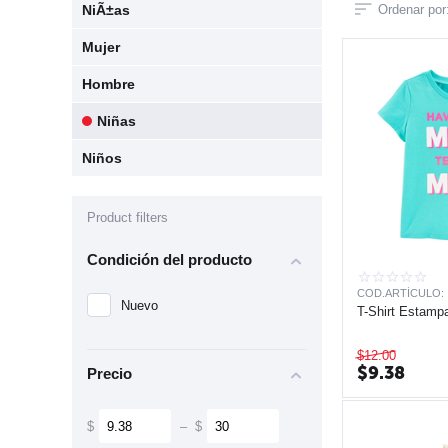
NiÃ±as
Ordenar por
Mujer
Hombre
Niñas
Niños
Product filters
Condición del producto
COD.ARTÍCULO:
Nuevo
T-Shirt Estamp
$
12.00
$
9.38
Precio
$
–
$