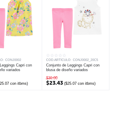
O:
CONJ0002
COD.ARTÍCULO:
CONJ0002_20C5
Leggings Capri con
Conjunto de Leggings Capri con
eño variados
blusa de diseño variados
$
30.00
$
23.43
25.07
con itbms)
(
$
25.07
con itbms)