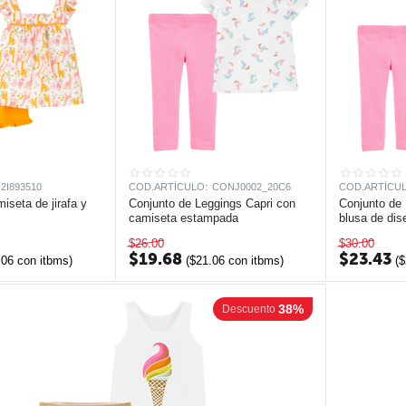
2I893510
COD.ARTÍCULO:
CONJ0002_20C6
COD.ARTÍCUL
iseta de jirafa y
Conjunto de Leggings Capri con
Conjunto de 
camiseta estampada
blusa de dis
$
26.00
$
30.00
$
19.68
$
23.43
.06
con itbms)
(
$
21.06
con itbms)
(
$
38%
Descuento