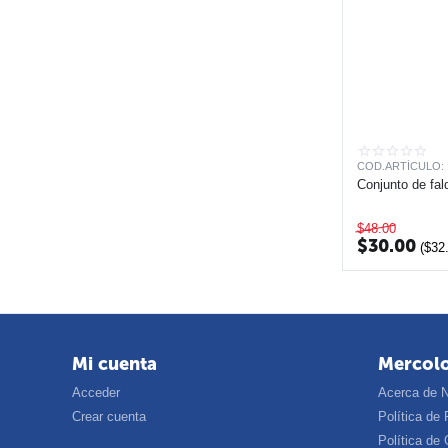
COD.ARTÍCULO:
Conjunto de fal
$
48.00
$
30.00
(
$
32
Mi cuenta
Mercol
Acceder
Acerca de 
Crear cuenta
Política de 
Política de