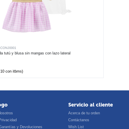
CONJ0001
da tutú y blusa sin mangas con lazo lateral
.10
con itbms)
ogo
Servicio al cliente
Nosotros
Acerca de tu orden
Privacidad
Contáctanos
 Garantías y Devoluciones
Wish List