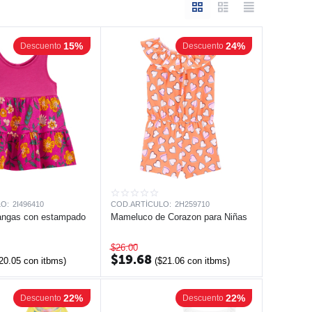
15%
24%
Descuento
Descuento
O:
2I496410
COD.ARTÍCULO:
2H259710
angas con estampado
Mameluco de Corazon para Niñas
$
26.00
$
19.68
20.05
con itbms)
(
$
21.06
con itbms)
22%
22%
Descuento
Descuento