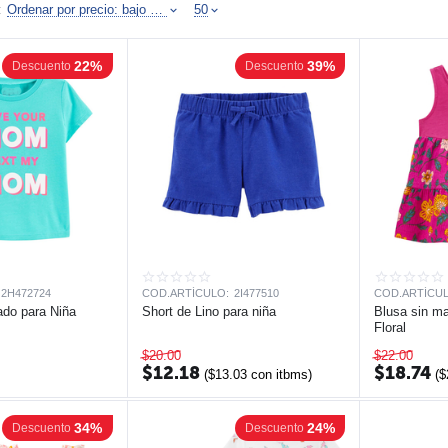
:
Ordenar por precio: bajo a alto
50
22%
39%
Descuento
Descuento
2H472724
COD.ARTÍCULO:
2I477510
COD.ARTÍCUL
ado para Niña
Short de Lino para niña
Blusa sin m
Floral
$
20.00
$
22.00
$
12.18
$
18.74
(
$
13.03
con itbms)
(
$
34%
24%
Descuento
Descuento