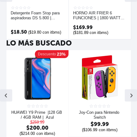
Detergente Foam Stop para
HORNO AIR FRIER 6
aspiradoras DS 5.800 |
FUNCIONES | 1800 WATTS |
KARCHER
HAMILTON BEACH
$
169.99
$
18.50
(
$
19.80
con itbms)
(
$
181.89
con itbms)
LO MÁS BUSCADO
23%
Descuento
HUAWEI Y9 Prime  |128 GB 
Joy-Con para Nintendo 
/ 4GB RAM |  Azul
Switch
$
259.99
$
99.99
$
200.00
(
$
106.99
con itbms)
(
$
214.00
con itbms)